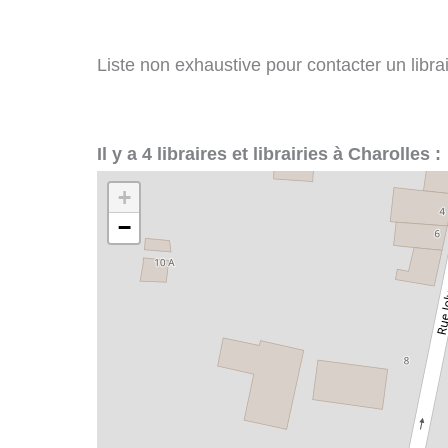
Liste non exhaustive pour contacter un librair
Il y a 4 libraires et librairies à Charolles :
+
−