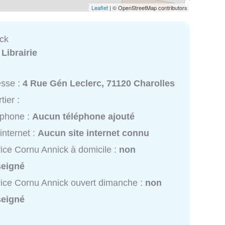
Leaflet
| © OpenStreetMap contributors
ck
:
Librairie
esse :
4 Rue Gén Leclerc, 71120 Charolles
tier :
éphone :
Aucun téléphone ajouté
 internet :
Aucun site internet connu
ice Cornu Annick à domicile :
non
seigné
ice Cornu Annick ouvert dimanche :
non
seigné